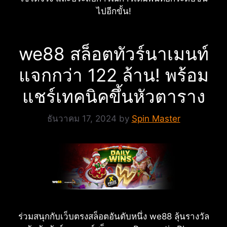
ไปอีกขั้น!
we88 สล็อตทัวร์นาเมนท์
แจกกว่า 122 ล้าน! พร้อม
แชร์เทคนิคขึ้นหัวตาราง
ธันวาคม 17, 2024
by
Spin Master
ร่วมสนุกกับเว็บตรงสล็อตอันดับหนึ่ง we88 ลุ้นรางวัล