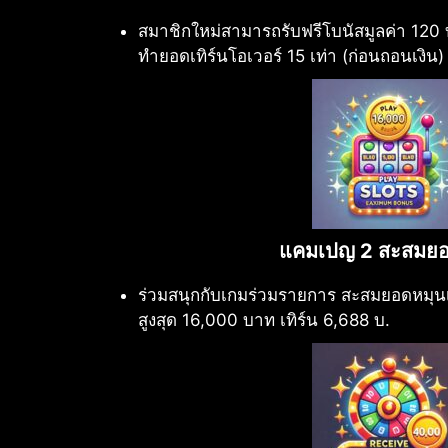
สมาชิกใหม่สามารถรับฟรีโบนัสมูลค่า 120 บ
ทำยอดเทิร์นโอเวอร์ 15 เท่า (ก่อนถอนเงิน)
แคมเปญ 2 สะสมยอ
ร่วมสนุกกับเกมร่วมรายการ สะสมยอดหมุนเ
สูงสุด 16,000 บาท เทิร์น 6,688 บ.