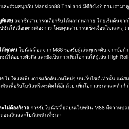
และร่วมสนุกกับ Mansion88 Thailand มีดียังไง? ตามเรามาดูพ
พิเศษ
สมาชิกสามารถเลือกรับได้หลากหลาาย โดยเริ่มต้นจากโบ
มีออปชั่นให้เลือกตามต้องการ โดยคุณสามารถเช็คเงื่อนไขและดู
ได้ทุกคน
โบนัสสล็อตจาก M88 รองรับผู้เล่นทุกระดับ จากข้อกำหน
ชน์ได้อย่างทั่วถึง และยังเป็นการเพิ่มโอกาสให้ผู้เล่น High Roll
อง
ไม่ใช่แค่เพียงการผลักดันเกมใหม่ๆ บนเว็บไซต์เท่านั้น แต่
มพันเพื่อรับโบนัสฟรีเครดิตได้อีกด้วย เพิ่มโอกาสชนะและทำก
ละไม่ต้องกังวล
การรับโบนัสสล็อตบนเว็บพนัน M88 มีความปลอดภ
ารถอนเงินและโบนัสพนันที่ชนะ