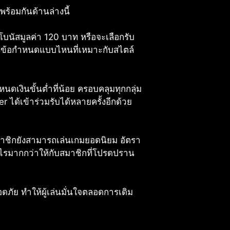
ร้อมกันด้านล่างนี้
นัสมูลค่า 120 บาท หรือจะเลือกรับ
ว่าข้อกำหนดแบบไหนที่เหมาะกับสไตล์
ดเงินขั้นต่ำที่น้อย ครอบคลุมทุกกลุ่ม
er ได้เข้าร่วมรับได้หลายครั้งอีกด้วย
สมาชิกยังสามารถเล่นเกมยอดนิยม อัตรา
ำไรมากกว่าให้กับสมาชิกที่โปรดปราน
ัย ทำให้ผู้เล่นมั่นใจตลอดการเดิม