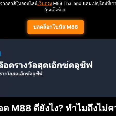
ญ่จากคาสิโนออนไลน์
เว็บตรง
M88 Thailand แคมเปญใหม่ที่เราน
ลุ้นแจ็คพ็อต
ปลดล็อกโบนัส M88
อต M88 ดียังไง? ทำไมถึงไม่