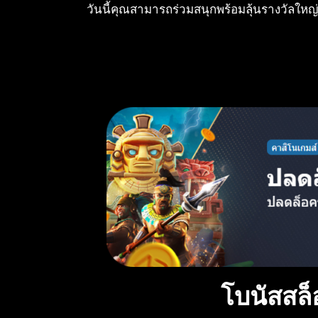
วันนี้คุณสามารถร่วมสนุกพร้อมลุ้นรางวัลให
โบนัสสล็