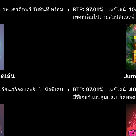
าท เครดิตฟรี รับทันที พร้อม
RTP:
97.01%
| เพย์ไลน์:
10
เทคที่เต็มไปด้วยสมบัติและฟี
ดเล่น
Jum
วียนสล็อตและรับโบนัสพิเศษ
RTP:
97.01%
| เพย์ไลน์:
4
มีฟีเจอร์แบบสุ่มและแจ็คพอต