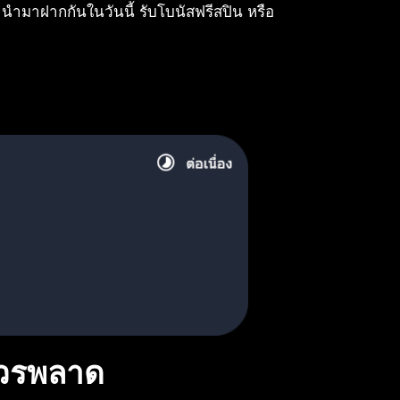
ำมาฝากกันในวันนี้ รับโบนัสฟรีสปิน หรือ
ควรพลาด