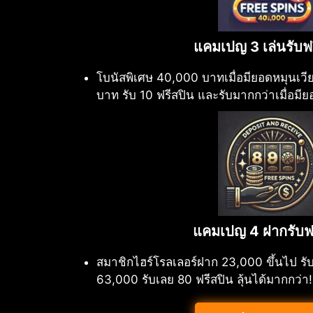
แคมเปญ 3 เล่นรับฟ
โบนัสพิเศษ 40,000 บาทเมื่อมียอดหมุนเว
บาท รับ 10 ฟรีสปิน และรับมากกว่าเมื่อมียอ
แคมเปญ 4 ฝากรับฟร
สมาชิกไฮร์โรลเลอร์ฝาก 23,000 ขึ้นไป รั
63,000 รับเลย 80 ฟรีสปิน ลุ้นได้มากกว่า!