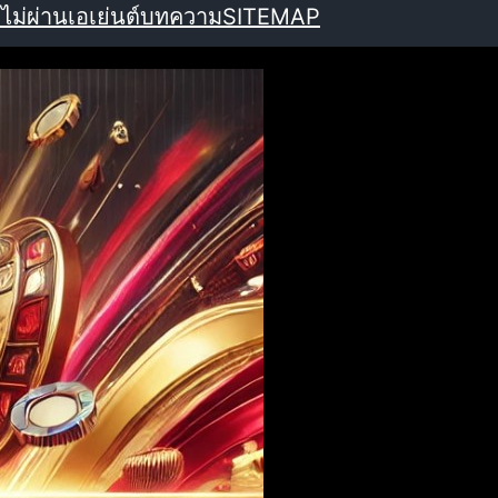
ไม่ผ่านเอเย่นต์
บทความ
SITEMAP