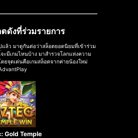
ตดังที่ร่วมรายการ
ไปแล้ว มาดูกันต่อว่าสล็อตยอดนิยมที่เข้าร่วม
ี้จะมีเกมไหนบ้าง มาสำรวจโลกแห่งความ
 โดยจุดเด่นคือเกมสล็อตจากค่ายน้องใหม่
AdvantPlay
: Gold Temple